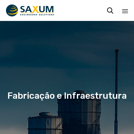

Ski
to
co
Fabricação e Infraestrutura